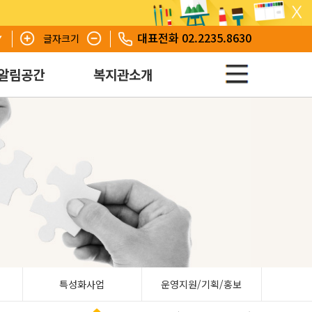
대표전화 02.2235.8630
글자크기
알림공간
복지관소개
특성화사업
운영지원/기획/홍보