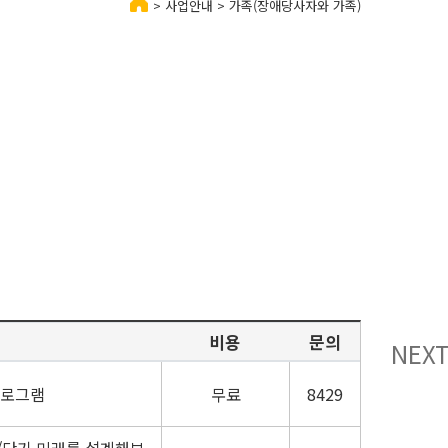
> 사업안내 > 가족(장애당사자와 가족)
비용
문의
NEX
프로그램
무료
8429
/단기 미래를 설계해보