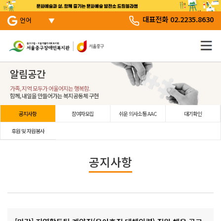
서브 메뉴 바로가기
주 메뉴 바로 가기
본문 바로 가기
대표전화 02.2235.8630
언어
알림공간
가족, 지역 모두가 어울어지는 행복함.
함께, 내일을 만들어가는 복지공동체 구현
공지사항
참여자모집
쉬운 의사소통 AAC
대기확인
후원 및 자원봉사
공지사항