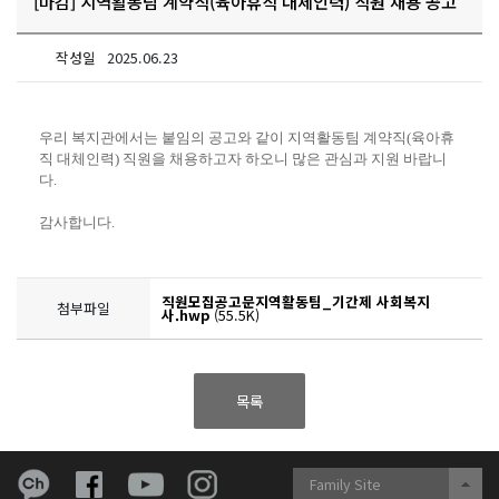
[마감] 지역활동팀 계약직(육아휴직 대체인력) 직원 채용 공고
작성일
2025.06.23
우리 복지관에서는 붙임의 공고와 같이 지역활동팀 계약직
(
육아휴
직 대체인력
)
직원을 채용하고자 하오니 많은 관심과 지원 바랍니
다
.
감사합니다
.
직원모집공고문지역활동팀_기간제 사회복지
첨부파일
사.hwp
(55.5K)
목록
Family Site