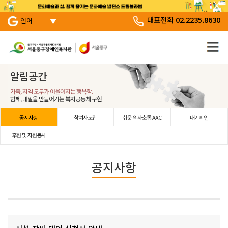
서브 메뉴 바로가기
주 메뉴 바로 가기
본문 바로 가기
대표전화 02.2235.8630
언어
알림공간
가족, 지역 모두가 어울어지는 행복함.
함께, 내일을 만들어가는 복지공동체 구현
공지사항
참여자모집
쉬운 의사소통 AAC
대기확인
후원 및 자원봉사
공지사항