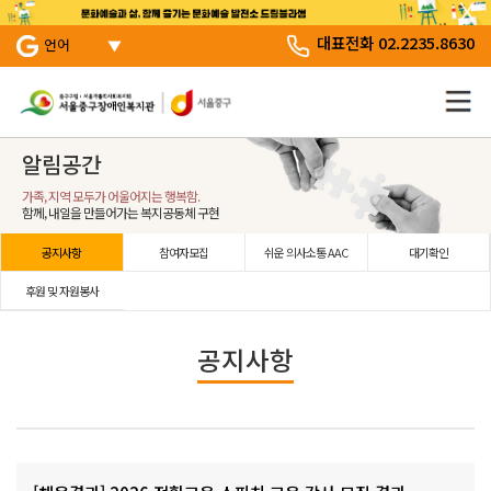
서브 메뉴 바로가기
주 메뉴 바로 가기
본문 바로 가기
대표전화 02.2235.8630
언어
알림공간
가족, 지역 모두가 어울어지는 행복함.
함께, 내일을 만들어가는 복지공동체 구현
공지사항
참여자모집
쉬운 의사소통 AAC
대기확인
후원 및 자원봉사
공지사항