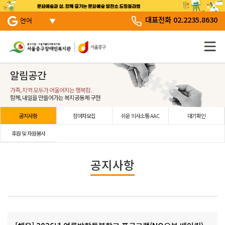
서브 메뉴 바로가기
주 메뉴 바로 가기
본문 바로 가기
대표전화 02.2235.8630
언어
알림공간
가족, 지역 모두가 어울어지는 행복함.
함께, 내일을 만들어가는 복지공동체 구현
공지사항
참여자모집
쉬운 의사소통 AAC
대기확인
후원 및 자원봉사
공지사항