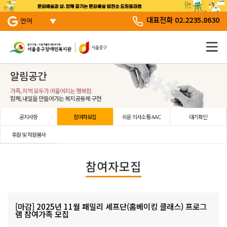
서브 메뉴 바로가기
주 메뉴 바로 가기
본문 바로 가기
대표전화 02.2235.8630
언어
알림공간
가족, 지역 모두가 어울어지는 행복함.
함께, 내일을 만들어가는 복지공동체 구현
공지사항
참여자모집
쉬운 의사소통 AAC
대기확인
후원 및 자원봉사
참여자모집
[마감] 2025년 11월 패밀리 셰프단(홈베이킹 클래스) 프로그
램 참여가족 모집