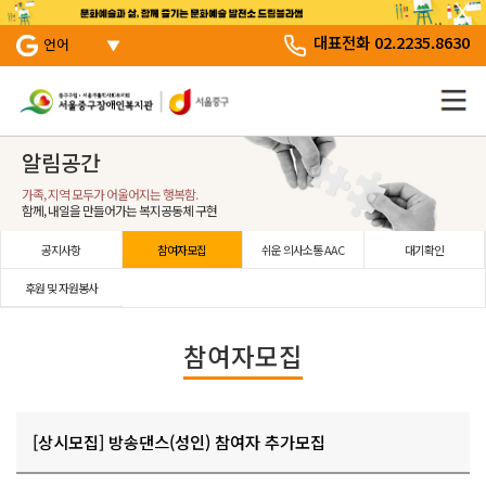
서브 메뉴 바로가기
주 메뉴 바로 가기
본문 바로 가기
대표전화 02.2235.8630
언어
알림공간
가족, 지역 모두가 어울어지는 행복함.
함께, 내일을 만들어가는 복지공동체 구현
공지사항
참여자모집
쉬운 의사소통 AAC
대기확인
후원 및 자원봉사
참여자모집
[상시모집] 방송댄스(성인) 참여자 추가모집