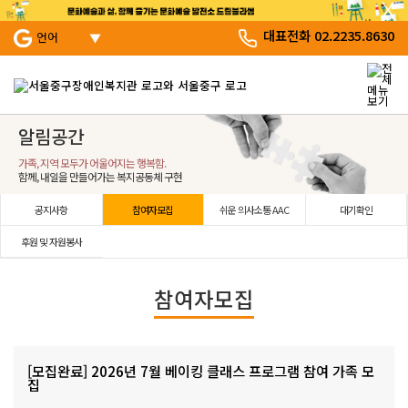
서브 메뉴 바로가기
주 메뉴 바로 가기
본문 바로 가기
대표전화 02.2235.8630
언어
알림공간
가족, 지역 모두가 어울어지는 행복함.
함께, 내일을 만들어가는 복지공동체 구현
공지사항
참여자모집
쉬운 의사소통 AAC
대기확인
후원 및 자원봉사
참여자모집
[모집완료] 2026년 7월 베이킹 클래스 프로그램 참여 가족 모
집