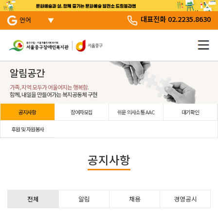
서브 메뉴 바로가기
주 메뉴 바로 가기
본문 바로 가기
대표전화 02.2235.8630
언어
알림공간
가족, 지역 모두가 어울어지는 행복함.
함께, 내일을 만들어가는 복지공동체 구현
공지사항
참여자모집
쉬운 의사소통 AAC
대기확인
후원 및 자원봉사
공지사항
전체
알림
채용
경영공시