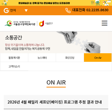
서브 메뉴 바로가기
주 메뉴 바로 가기
본문 바로 가기
대표전화 02.2235.8630
언어
소통공간
항상 귀기울이며 소통하며 나눕니다.
함께, 내일을 만들어가는 복지공동체 구현
활동게시판
뉴스레터
화상상담
On-Air
고객의소리
ON AIR
2026년 4월 패밀리 셰프단(베이킹) 프로그램 추첨 결과 안내