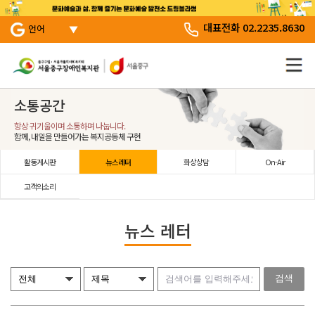
서브 메뉴 바로가기
주 메뉴 바로 가기
본문 바로 가기
대표전화 02.2235.8630
언어
소통공간
항상 귀기울이며 소통하며 나눕니다.
함께, 내일을 만들어가는 복지공동체 구현
활동게시판
뉴스레터
화상상담
On-Air
고객의소리
뉴스 레터