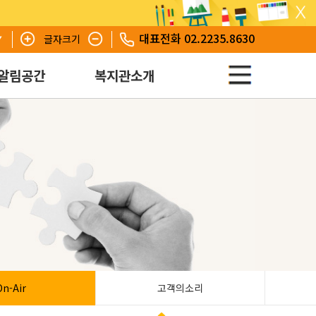
대표전화 02.2235.8630
글자크기
알림공간
복지관소개
On-Air
고객의소리