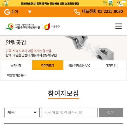
서브 메뉴 바로가기
주 메뉴 바로 가기
본문 바로 가기
대표전화 02.2235.8630
언어
알림공간
가족, 지역 모두가 어울어지는 행복함.
함께, 내일을 만들어가는 복지공동체 구현
공지사항
참여자모집
쉬운 의사소통 AAC
대기확인
후원 및 자원봉사
참여자모집