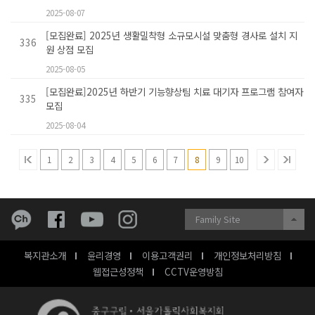
2025-08-07
[모집완료] 2025년 생활밀착형 소규모시설 맞춤형 경사로 설치 지
336
원 상점 모집
2025-08-05
[모집완료]2025년 하반기 기능향상팀 치료 대기자 프로그램 참여자
335
모집
2025-08-04
1
2
3
4
5
6
7
8
9
10
Family Site
복지관소개
윤리경영
이용고객권리
개인정보처리방침
웹접근성정책
CCTV운영방침