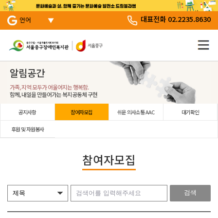
서브 메뉴 바로가기
주 메뉴 바로 가기
본문 바로 가기
대표전화 02.2235.8630
언어
알림공간
가족, 지역 모두가 어울어지는 행복함.
함께, 내일을 만들어가는 복지공동체 구현
공지사항
참여자모집
쉬운 의사소통 AAC
대기확인
후원 및 자원봉사
참여자모집